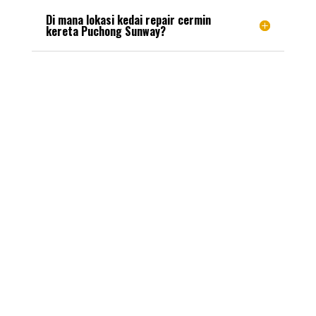
Di mana lokasi kedai repair cermin
kereta Puchong Sunway?
Kedai Tukar Cermin
Kereta
Sememangnya keunggulan Puchong Sunway Auto Glass
Specialists sebagai antara kedai membaiki cermin