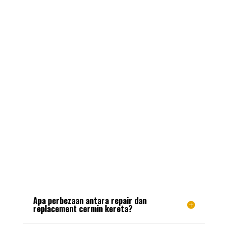
keutamaan mana-mana
kedai tukar cermin kereta
.
Iltizam kami adalah untuk menjangkaui jangkaan
anda. Kami sentiasa memastikan sebarang
bantuan yang diberikan disesuaikan mengikut
kehendak dan keperluan anda.
Kami Jawab Soalan
Anda di Sini
Apa perbezaan antara repair dan
replacement cermin kereta?